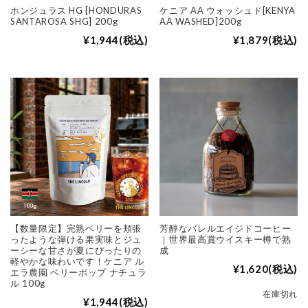
ホンジュラス HG [HONDURAS
ケニア AA ウォッシュド[KENYA
SANTAROSA SHG] 200g
AA WASHED]200g
¥1,944
(税込)
¥1,879
(税込)
【数量限定】完熟ベリーを頬張
芳醇なバレルエイジドコーヒー
ったような弾ける果実味とジュ
｜世界最高賞ウイスキー樽で熟
ーシーな甘さが夏にぴったりの
成
軽やかな味わいです！ケニア ル
¥1,620
(税込)
エラ農園 ベリーポップ ナチュラ
ル 100g
在庫切れ
¥1,944
(税込)