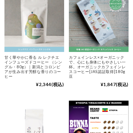
甘く華やかに香る ル レクチエ
カフェインレス×オーガニック
インフューズドコーヒー （シン
で、心にも身体にもやさしい一
グル・80g）｜新潟とコロンビ
杯。オーガニックカフェインレ
アが生み出す芳醇な香りのコー
スコーヒー[JAS認証取得]180g
ヒー
豆
¥2,344
(税込)
¥1,847
(税込)