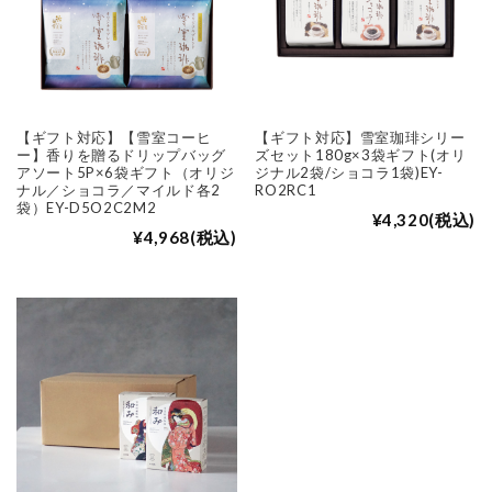
【ギフト対応】【雪室コーヒ
【ギフト対応】雪室珈琲シリー
ー】香りを贈るドリップバッグ
ズセット180g×3袋ギフト(オリ
アソート5P×6袋ギフト（オリジ
ジナル2袋/ショコラ1袋)EY-
ナル／ショコラ／マイルド各2
RO2RC1
袋）EY-D5O2C2M2
¥4,320
(税込)
¥4,968
(税込)