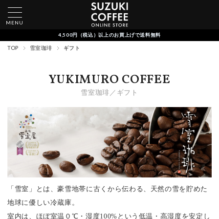
MENU
4,500円（税込）以上のお買上げで送料無料
TOP
雪室珈琲
ギフト
YUKIMURO COFFEE
雪室珈琲／ギフト
「雪室」とは、豪雪地帯に古くから伝わる、天然の雪を貯めた
地球に優しい冷蔵庫。
室内は、ほぼ室温０℃・湿度100%という低温・高湿度を安定し