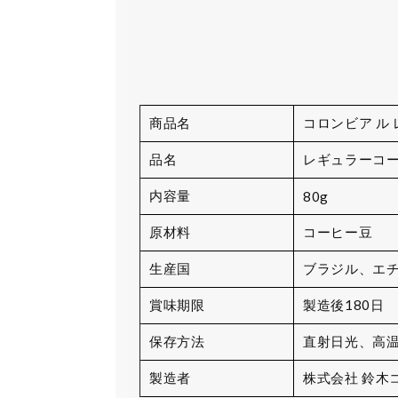
商品名
コロンビア ル
品名
レギュラーコ
内容量
80g
原材料
コーヒー豆
生産国
ブラジル、エ
賞味期限
製造後180日
保存方法
直射日光、高
製造者
株式会社 鈴木