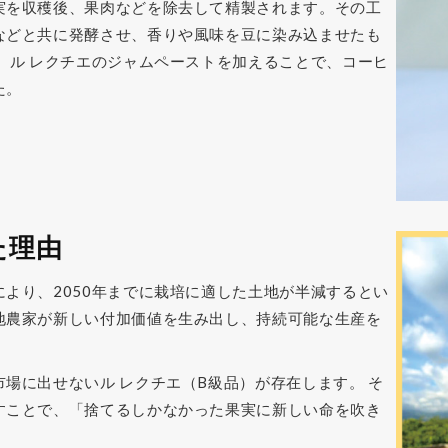
実を収穫後、果肉などを除去して精製されます。その工
などと共に発酵させ、香りや風味を豆に染み込ませたも
、ル レクチエのジャムペーストを加えることで、コーヒ
た。
た理由
より、2050年までに栽培に適した土地が半減するとい
地農家が新しい付加価値を生み出し、持続可能な生産を
場に出せないル レクチエ（B級品）が存在します。 そ
すことで、「捨てるしかなかった果実に新しい命を吹き