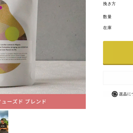
挽き方
数量
在庫