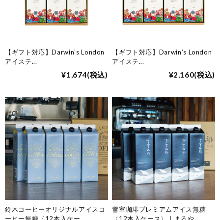
【ギフト対応】Darwin’s London
【ギフト対応】Darwin’s London
アイステ
...
アイステ
...
¥1,674
(税込)
¥2,160
(税込)
鈴木コーヒーオリジナルアイスコ
雪室珈琲プレミアムアイス無糖
ーヒー無糖〈12本入ケー
...
〈12本入ケース〉｜まろや
...