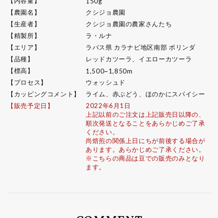
【内容量】
150g
【農園名】
クシジョ農園
【生産者】
クシジョ農園の農家さんたち
【精製所】
ラ・ルナ
【エリア】
ラパス県 カラナビ地区南部 ボリンダ
【品種】
レッドカツーラ、イエローカツーラ
【標高】
1,500~1,850m
【プロセス】
ウォッシュド
【カッピングコメント】
ライム、赤ぶどう、ほのかにスパイシー
【販売予定日】
2022年6月1日
上記以前のご注文は上記販売日以降の、
順次発送となることをあらかじめご了承
ください。
尚焙煎の関係上日にちが前後する場合が
あります。あらかじめご了承ください。
※こちらの商品は豆での販売のみとなり
ます。