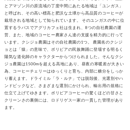
とアマゾン川の原流域の丁度中間にあたる地域は「ユンガス」
と呼ばれ、その高い標高と肥沃な土壌から高品質のコーヒーが
栽培される地域として知られています。 そのユンガスの中に位
置するラパスでアグリカフェ社は生まれ、8つの自社農園の運
営、また、地域のコーヒー農家さん達の支援を精力的に行って
います。クシジョ農園はその自社農園の1つ。 農園名のクシジ
ョとは「猿」の意味で、ボリビアの民族舞踊に登場する明るく
陽気な道化師のキャラクターからつけられました。そんなクシ
ジョ農園は1500mを超える高地にあり、昼夜の寒暖差が大きい
為、コーヒーチェリーはゆっくりと育ち、内部に糖分をしっか
り蓄えます。ドライミル「ラ・ルナ」では脱殻後、光選別やハ
ンドピックなど、さまざまな選別にかけられ、輸出用の規格に
仕立て上げてゆきます。ボリビアコーヒーの驚くほどの甘さと
クリーンさの裏側には、ロドリゲス一家の一貫した管理があり
ます。