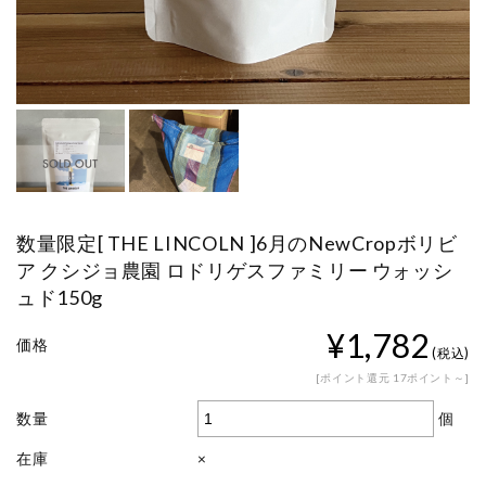
数量限定[ THE LINCOLN ]6月のNewCropボリビ
ア クシジョ農園 ロドリゲスファミリー ウォッシ
ュド150g
¥1,782
価格
(税込)
[ポイント還元 17ポイント～]
個
数量
在庫
×